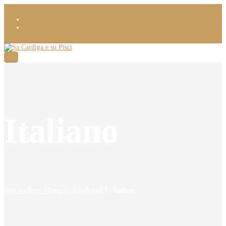
Italiano
You are here: Home
/
[:it]Italiano[:]
/
Italiano