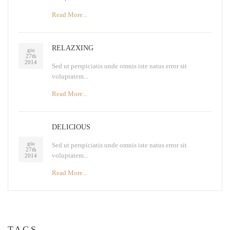
Read More...
RELAZXING
giu
27th
2014
Sed ut perspiciatis unde omnis iste natus error sit
voluptatem...
Read More...
DELICIOUS
giu
Sed ut perspiciatis unde omnis iste natus error sit
27th
voluptatem...
2014
Read More...
TAGS