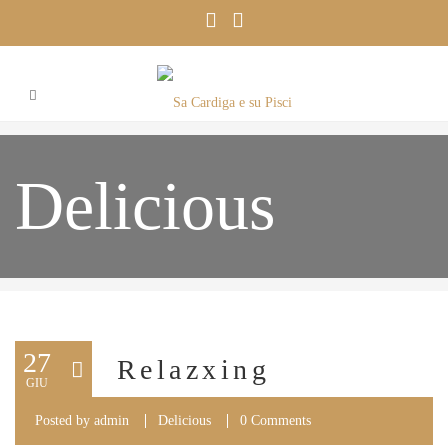
Delicious
27
Relazxing
GIU
Posted by
admin
Delicious
0 Comments