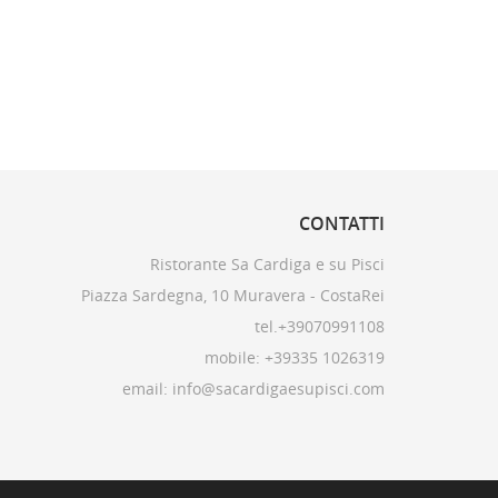
CONTATTI
Ristorante Sa Cardiga e su Pisci
Piazza Sardegna, 10 Muravera - CostaRei
tel.+39070991108
mobile: +39335 1026319
email: info@sacardigaesupisci.com