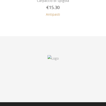
Carpaccio di Spigola
€
15.30
Antipasti