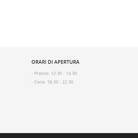
ORARI
DI APERTURA
- Pranzo: 12.30 - 14.30​
- Cena: 18.30 - 22.30