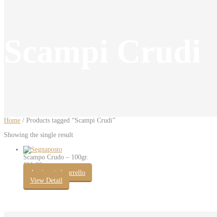
Scampi Crudi
Home
/ Products tagged “Scampi Crudi”
Showing the single result
Scampo Crudo – 100gr.
€
11.00
Aggiungi al carrello
View Detail