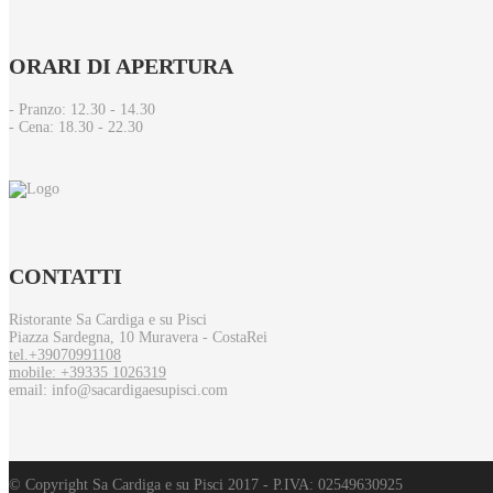
ORARI
DI APERTURA
- Pranzo: 12.30 - 14.30​
- Cena: 18.30 - 22.30
CONTATTI
Ristorante Sa Cardiga e su Pisci
Piazza Sardegna, 10 Muravera - CostaRei
tel.+39070991108
mobile: +39335 1026319
email: info@sacardigaesupisci.com
© Copyright Sa Cardiga e su Pisci 2017 - P.IVA: 02549630925