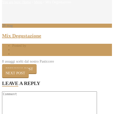
You are here: Home
/
Menu
/
Mix Degustazione
28
mag
Mix Degustazione
Posted by
Mattia
I nostri Mix
0 Comments
8 assaggi scelti dal nostro Pasticcere
PREVIOUS POST
NEXT POST
LEAVE
A REPLY