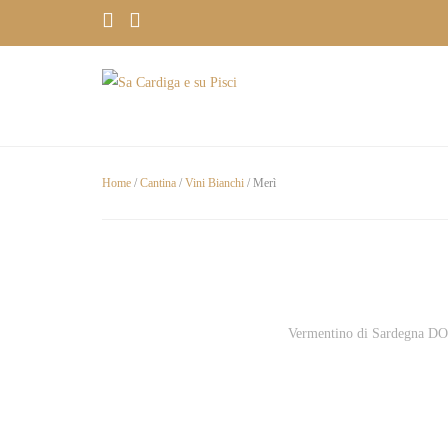
Home
/
Cantina
/
Vini Bianchi
/ Merì
Vermentino di Sardegna D