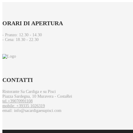
ORARI
DI APERTURA
- Pranzo: 12.30 - 14.30​
- Cena: 18.30 - 22.30
CONTATTI
Ristorante Sa Cardiga e su Pisci
Piazza Sardegna, 10 Muravera - CostaRei
tel.+39070991108
mobile: +39335 1026319
email: info@sacardigaesupisci.com