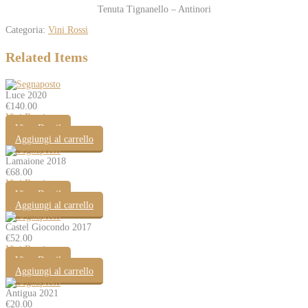
Tenuta Tignanello – Antinori
Categoria:
Vini Rossi
Related Items
Luce 2020
€
140.00
Vini Rossi
View Detail
Aggiungi al carrello
Lamaione 2018
€
68.00
Vini Rossi
View Detail
Aggiungi al carrello
Castel Giocondo 2017
€
52.00
Vini Rossi
View Detail
Aggiungi al carrello
Antigua 2021
€
20.00