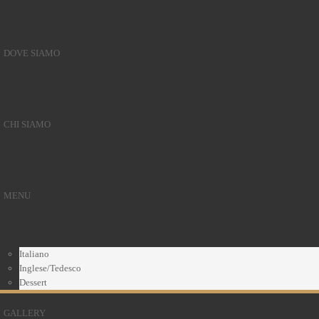
DOVE SIAMO
CHI SIAMO
MENU
Italiano
Inglese/Tedesco
Dessert
GALLERY