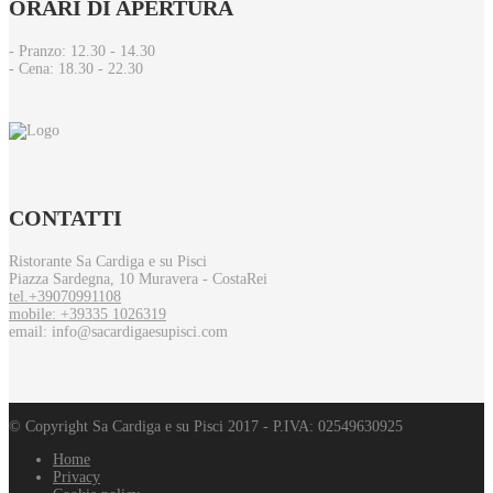
ORARI
DI APERTURA
- Pranzo: 12.30 - 14.30​
- Cena: 18.30 - 22.30
CONTATTI
Ristorante Sa Cardiga e su Pisci
Piazza Sardegna, 10 Muravera - CostaRei
tel.+39070991108
mobile: +39335 1026319
email: info@sacardigaesupisci.com
© Copyright Sa Cardiga e su Pisci 2017 - P.IVA: 02549630925
Home
Privacy