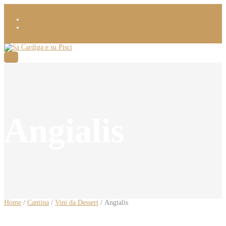
Angialis
Home
/
Cantina
/
Vini da Dessert
/ Angialis