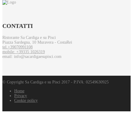
CONTATTI
Ristorante Sa Cardiga e su Pisci
Piazza Sardegna, 10 Muravera - CostaRei
tel.+39070991108
mobile: +39335 1026319
email: info@sacardigaesupisci.com
© Copyright Sa Cardiga e su Pisci 2017 - P.IVA: 02549630925
Home
Privacy
Cookie policy