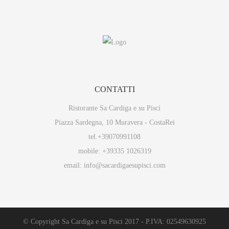
CONTATTI
Ristorante Sa Cardiga e su Pisci
Piazza Sardegna, 10 Muravera - CostaRei
tel.+39070991108
mobile: +39335 1026319
email: info@sacardigaesupisci.com
© Copyright Sa Cardiga e su Pisci 2017 - P.IVA: 02549630925