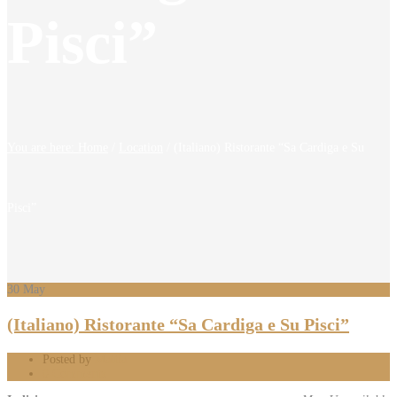
Pisci”
You are here: Home
/
Location
/
(Italiano) Ristorante “Sa Cardiga e Su
Pisci”
30
May
(Italiano) Ristorante “Sa Cardiga e Su Pisci”
Posted by
Mattia
0 Comments