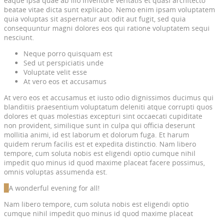
eaque ipsa quae ab illo inventore veritatis et quasi architecto
beatae vitae dicta sunt explicabo. Nemo enim ipsam voluptatem
quia voluptas sit aspernatur aut odit aut fugit, sed quia
consequuntur magni dolores eos qui ratione voluptatem sequi
nesciunt.
Neque porro quisquam est
Sed ut perspiciatis unde
Voluptate velit esse
At vero eos et accusamus
At vero eos et accusamus et iusto odio dignissimos ducimus qui
blanditiis praesentium voluptatum deleniti atque corrupti quos
dolores et quas molestias excepturi sint occaecati cupiditate
non provident, similique sunt in culpa qui officia deserunt
mollitia animi, id est laborum et dolorum fuga. Et harum
quidem rerum facilis est et expedita distinctio. Nam libero
tempore, cum soluta nobis est eligendi optio cumque nihil
impedit quo minus id quod maxime placeat facere possimus,
omnis voluptas assumenda est.
A wonderful evening for all!
Nam libero tempore, cum soluta nobis est eligendi optio
cumque nihil impedit quo minus id quod maxime placeat