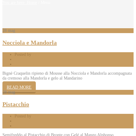
You are here: Home
/
Menu
28
mag
Nocciola e Mandorla
Posted by
Mattia
Di Frutta Secca
0 Comments
Bignè Craquelin ripieno di Mousse alla Nocciola e Mandorla accompagnata
da cremoso alla Mandorla e gelo al Mandarino
READ MORE
28
mag
Pistacchio
Posted by
Mattia
Di Frutta Secca
0 Comments
Semifreddo al Pistacchio di Bronte con Gelé al Mango Alphonso