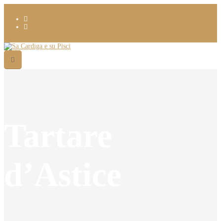
Tartare
d’Astice