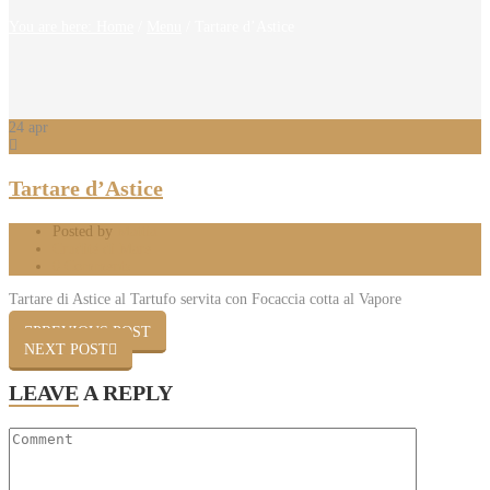
You are here: Home
/
Menu
/
Tartare d’Astice
24
apr
Tartare d’Astice
Posted by
Mattia
Crudité di Mare
0 Comments
Tartare di Astice al Tartufo servita con Focaccia cotta al Vapore
PREVIOUS POST
NEXT POST
LEAVE
A REPLY