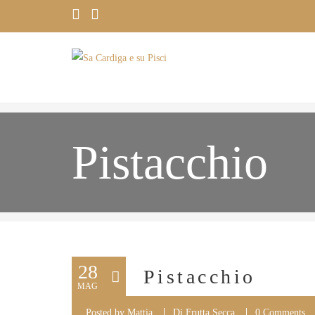
Pistacchio
28
Pistacchio
MAG
Posted by
Mattia
Di Frutta Secca
0 Comments