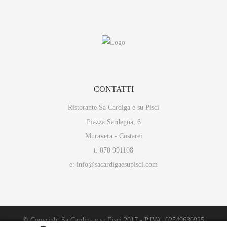
CONTATTI
Ristorante Sa Cardiga e su Pisci
Piazza Sardegna, 6
Muravera - Costarei
t: 070 991108
e: info@sacardigaesupisci.com
© Copyright Sa Cardiga e su Pisci 2017 - P.IVA: 02549630925