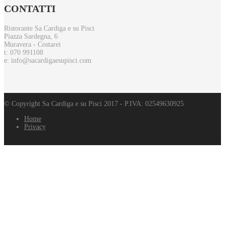
CONTATTI
Ristorante Sa Cardiga e su Pisci
Piazza Sardegna, 6
Muravera - Costarei
t: 070 991108
e: info@sacardigaesupisci.com
© Copyright Sa Cardiga e su Pisci 2017 - P.IVA: 02549630925
Home
Privacy