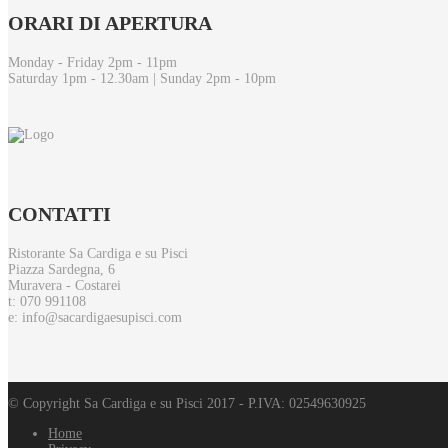
ORARI
DI APERTURA
Monday - Friday 2pm - 11pm
Saturday 1pm - 12.30am | Sunday 2pm - 10pm
CONTATTI
Ristorante Sa Cardiga e su Pisci
Piazza Sardegna, 6
Muravera - Costarei
t: 070 991108
e: info@sacardigaesupisci.com
© Copyright Sa Cardiga e su Pisci 2017 - P.IVA: 02549630925
Home