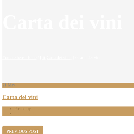
Carta dei vini
You are here: Home
/
[:it]Carta dei vini[:]
/
Carta dei vini
21
May
Carta dei vini
Posted by
admin
0 Comments
PREVIOUS POST