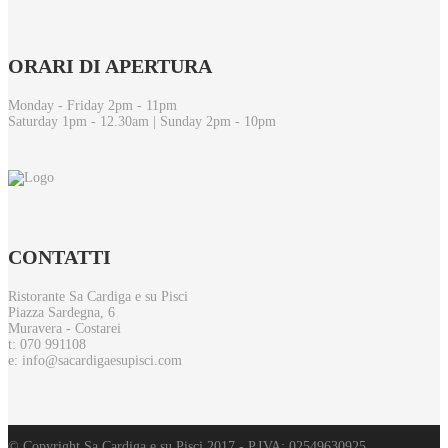
ORARI
DI APERTURA
Monday - Friday 2pm - 11pm
Saturday 1pm - 12.30am | Sunday 2pm - 10pm
CONTATTI
Ristorante Sa Cardiga e su Pisci
Piazza Sardegna, 6
Muravera - Costarei
t: 070 991108
e: info@sacardigaesupisci.com
© Copyright Sa Cardiga e su Pisci 2017 - P.IVA: 02549630925