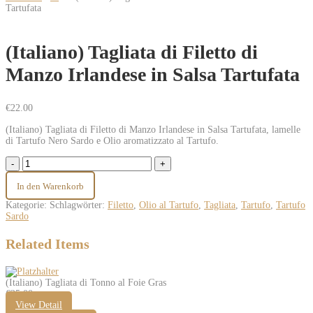
Tartufata
(Italiano) Tagliata di Filetto di
Manzo Irlandese in Salsa Tartufata
€
22.00
(Italiano) Tagliata di Filetto di Manzo Irlandese in Salsa Tartufata, lamelle
di Tartufo Nero Sardo e Olio aromatizzato al Tartufo.
In den Warenkorb
Kategorie:
Schlagwörter:
Filetto
,
Olio al Tartufo
,
Tagliata
,
Tartufo
,
Tartufo
Sardo
Related Items
(Italiano) Tagliata di Tonno al Foie Gras
€
25.00
View Detail