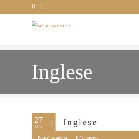
Inglese
27
Inglese
LUG
Posted by
admin
0 Comments