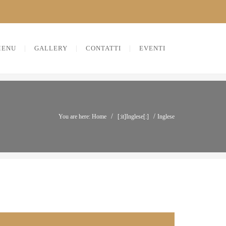
MENU
GALLERY
CONTATTI
EVENTI
/
/
You are here: Home
[:it]Inglese[:]
Inglese